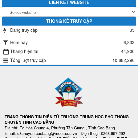
LIÊN KẾT WEBSITE
THỐNG KÊ TRUY CẬP
Đang truy cập
35
Hôm nay
6,833
Tháng hiện tại
44,900
Tổng lượt truy cập
10,682,290
TRANG THÔNG TIN ĐIỆN TỬ TRƯỜNG TRUNG HỌC PHỔ THÔNG
CHUYÊN TỈNH CAO BẰNG
Địa chỉ: Tổ Hòa Chung 4, Phường Tân Giang , Tỉnh Cao Bằng
Email: c3chuyen.caobang@moet.edu.vn - Điện thoại: 0263.957.292