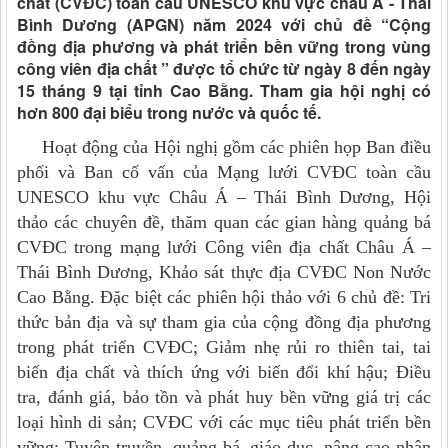
chất (CVĐC) toàn cầu UNESCO khu vực châu Á - Thái
Bình Dương (APGN) năm 2024 với chủ đề “Cộng
đồng địa phương và phát triển bền vững trong vùng
công viên địa chất ” được tổ chức từ ngày 8 đến ngày
15 tháng 9 tại tỉnh Cao Bằng. Tham gia hội nghị có
hơn 800 đại biểu trong nước và quốc tế.
Hoạt động của Hội nghị gồm các phiên họp Ban điều
phối và Ban cố vấn của Mạng lưới CVĐC toàn cầu
UNESCO khu vực Châu Á – Thái Bình Dương, Hội
thảo các chuyên đề, thăm quan các gian hàng quảng
bá
CVĐC
trong mạng lưới Công viên địa chất
Châu Á –
Thái Bình Dương
, Khảo sát thực địa CVĐC Non Nước
Cao Bằng. Đặc biệt các phiên hội thảo với 6 chủ đề: Tri
thức bản địa và sự tham gia của cộng đồng địa phương
trong phát triển CVĐC; Giảm nhẹ rủi ro thiên tai, tai
biến địa chất và thích ứng với biến đổi khí hậu; Điều
tra, đánh giá, bảo tồn và phát huy bền vững giá trị các
loại hình di sản; CVĐC với các mục tiêu phát triển bền
vững; Tuyên truyền, quảng bá, giáo dục, nâng cao nhận