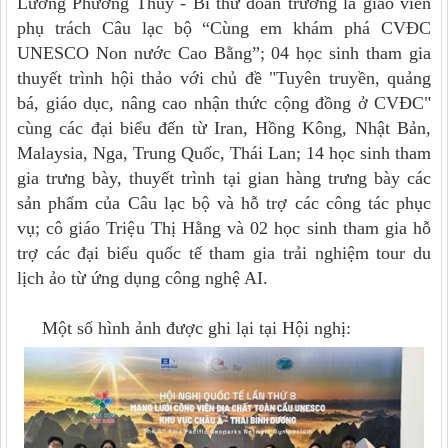
Lương Phương Thuý
-
B
í thư đoàn trường là giáo viên
phụ trách Câu lạc bộ “
Cùng em khám phá CVĐC
UNESCO Non nước Cao Bằng
”
;
04
học sinh tham gia
thuyết trình hội thảo với chủ đề "Tuyên truyền, quảng
bá, giáo dục, nâng cao nhận thức cộng đồng ở CVĐC"
cùng các đại biểu đến từ Iran, Hồng Kông, Nhật Bản,
Malaysia, Nga, Trung Quốc, Thái Lan; 14 học sinh tham
gia trưng bày, thuyết trình tại gian hàng trưng bày các
sản phẩm của Câu lạc bộ và hỗ trợ các công tác phục
vụ; cô giáo Triệu Thị Hằng và 02 học sinh tham gia hỗ
trợ các đại biểu quốc tế tham gia trải nghiệm tour du
lịch ảo từ ứng dụng công nghệ AI.
Một số hình ảnh được ghi lại tại Hội nghị: