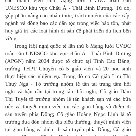
các thành viên của Mạng lưới CVĐC toàn cầu
UNESCO khu vực Châu Á - Thái Bình Dương.
Từ đó,
góp phần nâng cao nhận thức, trách nhiệm của các cấp,
ngành và đồng bào các dân tộc trong việc bảo tồn, phát
huy giá trị các loại hình di sản để phát triển du lịch bền
vững.
Trong Hội nghị quốc tế lần thứ 8 Mạng lưới CVĐC
toàn cầu UNESCO khu vực châu Á - Thái Bình Dương
(APGN) năm 2024 được tổ chức tại Tỉnh Cao Bằng
,
trường THPT Chuyên có
5 giáo viên và 20 học sinh
thực hiện các nhiệm vụ. Trong đó có
Cô
giáo
Lưu Thị
Thuý Ngà
-
T
ổ trưởng nhóm lễ tân tại trung tâm hội
nghị và hậu cần tại trung tâm hội nghị; Cô
giáo
Đàm
Thị Tuyết tổ trưởng nhóm lễ tân khách sạn và các bữa
tiệc và thuyết minh viên tại các gian hàng và điểm di
sản tuyến phía Đông; Cô
giáo
Hoàng Ngọc Linh là tổ
trưởng đưa đón nhóm địa biểu thường, thuyết minh viên
tại gian hàng và điểm di sản tuyến phía Đông
;
C
ô
giáo