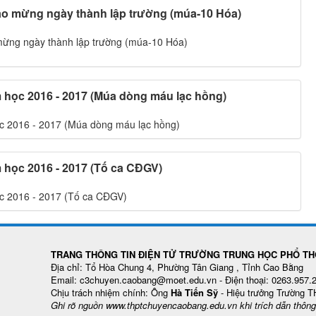
o mừng ngày thành lập trường (múa-10 Hóa)
ừng ngày thành lập trường (múa-10 Hóa)
 học 2016 - 2017 (Múa dòng máu lạc hồng)
c 2016 - 2017 (Múa dòng máu lạc hồng)
 học 2016 - 2017 (Tố ca CĐGV)
c 2016 - 2017 (Tố ca CĐGV)
TRANG THÔNG TIN ĐIỆN TỬ TRƯỜNG TRUNG HỌC PHỔ TH
Địa chỉ: Tổ Hòa Chung 4, Phường Tân Giang , Tỉnh Cao Bằng
Email: c3chuyen.caobang@moet.edu.vn - Điện thoại: 0263.957.
Chịu trách nhiệm chính: Ông
Hà Tiến Sỹ
- Hiệu trưởng Trường 
Ghi rõ nguồn www.thptchuyencaobang.edu.vn khi trích dẫn thông t