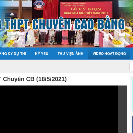
ĂNG KÝ DỰ THI
KỶ YẾU
THƯ VIỆN ẢNH
VIDEO HOẠT ĐỘNG
 Chuyên CB (18/5/2021)