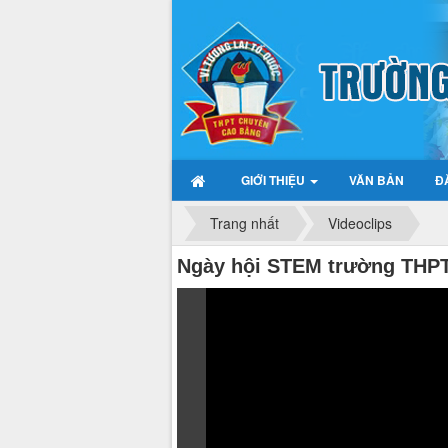
GIỚI THIỆU
VĂN BẢN
Đ
Trang nhất
Videoclips
Ngày hội STEM trường THPT