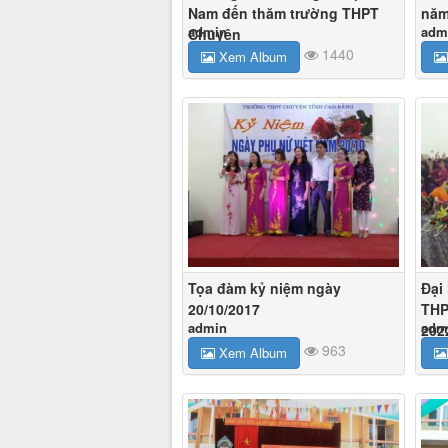
Nam đến thăm trường THPT
năm
admin
adm
Chuyên
1440
Xem Album
Tọa đàm kỷ niệm ngày
Đại
20/10/2017
THP
admin
adm
202
963
Xem Album