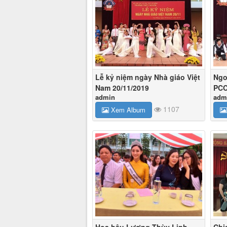
Lễ kỷ niệm ngày Nhà giáo Việt
Ngo
Nam 20/11/2019
PCC
admin
adm
1107
Xem Album
Hoa hậu Lương Thùy Linh
Chi