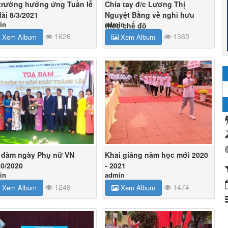
trường hưởng ứng Tuần lễ
Chia tay đ/c Lương Thị
ài 8/3/2021
Nguyệt Bằng về nghỉ hưu
in
admin
theo chế độ
1626
1365
Xem Album
Xem Album
 đàm ngày Phụ nữ VN
Khai giảng năm học mới 2020
10/2020
- 2021
in
admin
1249
1474
Xem Album
Xem Album