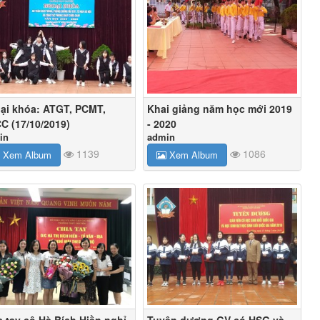
ại khóa: ATGT, PCMT,
Khai giảng năm học mới 2019
C (17/10/2019)
- 2020
in
admin
1139
1086
Xem Album
Xem Album
a tay cô Hà Bích Hiền nghỉ
Tuyên dương GV có HSG và