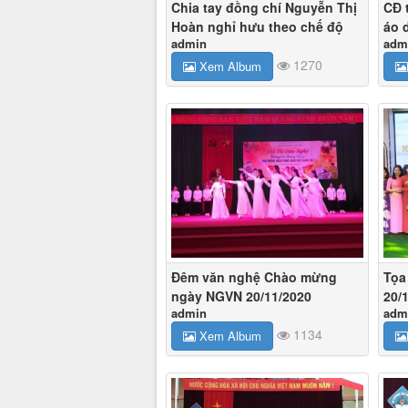
Chia tay đồng chí Nguyễn Thị
CĐ 
Hoàn nghỉ hưu theo chế độ
áo d
admin
adm
1270
Xem Album
Đêm văn nghệ Chào mừng
Tọa
ngày NGVN 20/11/2020
20/
admin
adm
1134
Xem Album