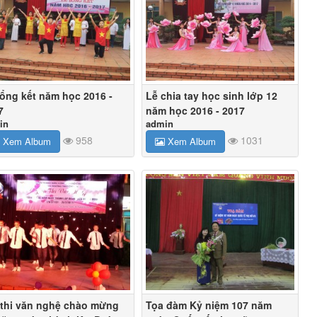
tổng kết năm học 2016 -
Lễ chia tay học sinh lớp 12
7
năm học 2016 - 2017
in
admin
958
1031
Xem Album
Xem Album
 thi văn nghệ chào mừng
Tọa đàm Kỷ niệm 107 năm