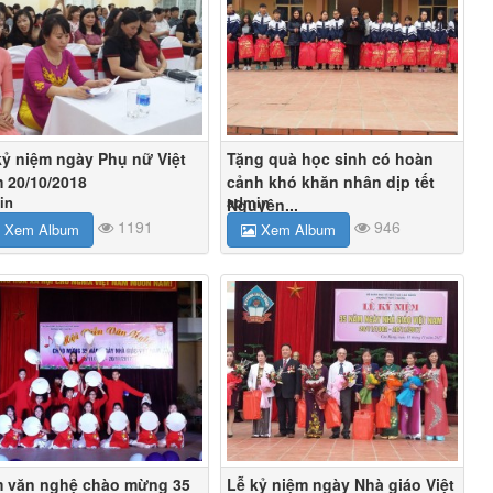
kỷ niệm ngày Phụ nữ Việt
Tặng quà học sinh có hoàn
 20/10/2018
cảnh khó khăn nhân dịp tết
in
admin
Nguyên...
1191
946
Xem Album
Xem Album
 văn nghệ chào mừng 35
Lễ kỷ niệm ngày Nhà giáo Việt