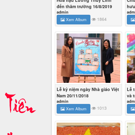
đến thăm trường 16/8/2019
hưu
admin
adm
1864
Xem Album
Lễ kỷ niệm ngày Nhà giáo Việt
Lễ t
Nam 20/11/2018
và 
admin
adm
1013
Xem Album