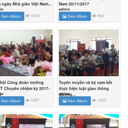
 ngày Nhà giáo Việt Nam...
Nam 20/11/2017
in
admin
1009
984
Xem Album
Xem Album
 hội Công đoàn trường
Tuyên truyền và ký cam kết
T Chuyên nhiệm kỳ 2017-
thực hiện luật giao thông
in
admin
2
đường...
1957
1003
Xem Album
Xem Album