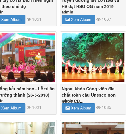
 theo chế độ
HS đạt HSG QG năm 2019
in
admin
1051
1067
Xem Album
Xem Album
ổng kết năm học - Lễ tri ân
Ngoại khóa Công viên địa
trưởng thành (26-5-2018)
chất toàn cầu Unesco non
in
admin
nước CB...
1021
1085
Xem Album
Xem Album