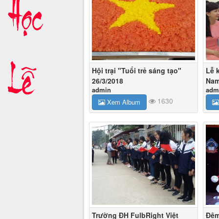
Hội trại "Tuổi trẻ sáng tạo"
Lễ 
26/3/2018
Nam
admin
adm
1630
Xem Album
Trường ĐH FulbRight Việt
Đêm