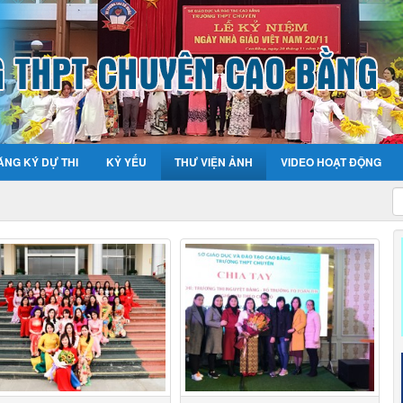
ĂNG KÝ DỰ THI
KỶ YẾU
THƯ VIỆN ẢNH
VIDEO HOẠT ĐỘNG