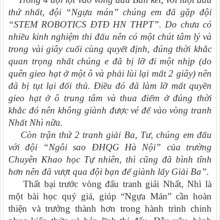
thứ nhất, đội “Ngựa mán” chúng em đã gặp đội
“STEM ROBOTICS ĐTĐ HN THPT”. Do chưa có
nhiều kinh nghiệm thi đấu nên có một chút tâm lý và
trong vài giây cuối cùng quyết định, đúng thời khắc
quan trọng nhất chúng e đã bị lỡ đi một nhịp (do
quên gieo hạt ở một ô và phải
lùi
lại mất 2 giây) nên
đã
bị
tụt lại đối thủ
. Đ
iều đó đã làm lỡ mất quyền
gieo hạt ở ô trung tâm và thua
điểm ở đúng thời
khắc đó nên
không giành được vé để
vào vòng
tranh
Nhất Nhì nữa.
Còn trận thứ 2 tranh giải Ba, Tư, chúng em đấu
với đội “Ngôi sao ĐHQG Hà Nội”
của trường
Chuyên Khao học Tự nhiên,
thì
cũng đã
bình tĩnh
hơn nên đã vượt qua
đội bạn
để giành lấy Giải Ba
”.
Thất bại trước vòng đấu tranh giải Nhất, Nhì là
một bài học quý giá, giúp “Ngựa Mán” cần hoàn
thiện và trưởng thành hơn trong hành trình chinh