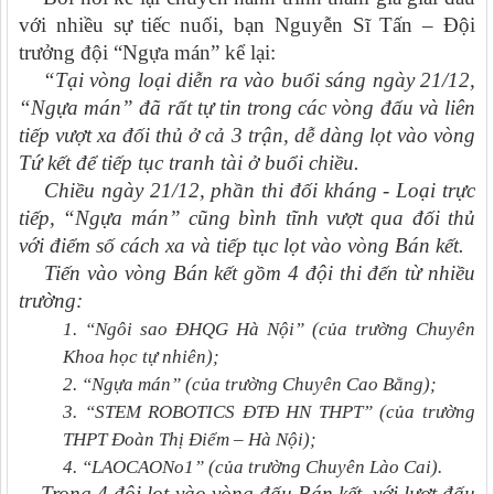
v
ới nhiều sự tiếc nuối, bạn Nguyễn Sĩ Tấn – Đội
trưởng đội “Ngựa mán” kể lại:
“
Tại vòng loại diễn ra vào buổi sáng ngày 21/12,
“Ngựa mán” đã rất tự tin trong các vòng đấu và liên
tiếp vượt xa đối thủ ở
cả
3 trận
, dễ dàng
lọt vào vòng
Tứ kết để tiếp tục
tranh tài
ở buổi chiều.
Chiều ngày 21/12, phần thi đối kháng
-
Loại trực
tiếp, “Ngựa mán” cũng bình tĩnh vượt qua đối thủ
với điểm số cách xa và tiếp tục lọt vào vòng Bán kết.
Tiến vào vòng
Bán kết gồm 4 đội thi đến từ nhiều
trường:
1. “Ngôi sao ĐHQG Hà Nội” (của trường Chuyên
Khoa học tự nhiên);
2. “Ngựa mán” (của trường Chuyên Cao Bằng);
3. “STEM ROBOTICS ĐTĐ HN THPT” (của trường
THPT Đoàn Thị Điểm – Hà Nội);
4. “LAOCAONo1” (của trường Chuyên Lào Cai).
Trong 4 đội lọt vào vòng đấu Bán kết, với lượt đấu