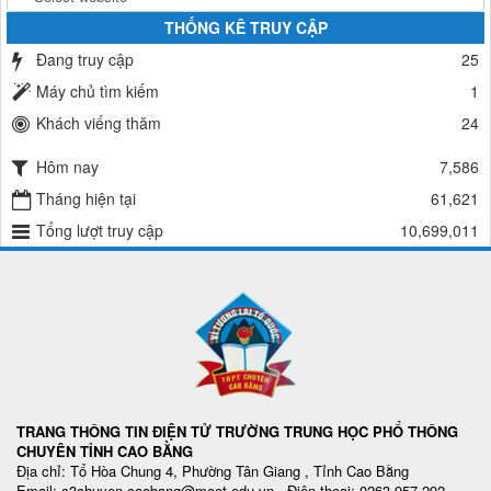
THỐNG KÊ TRUY CẬP
Đang truy cập
25
Máy chủ tìm kiếm
1
Khách viếng thăm
24
Hôm nay
7,586
Tháng hiện tại
61,621
Tổng lượt truy cập
10,699,011
TRANG THÔNG TIN ĐIỆN TỬ TRƯỜNG TRUNG HỌC PHỔ THÔNG
CHUYÊN TỈNH CAO BẰNG
Địa chỉ: Tổ Hòa Chung 4, Phường Tân Giang , Tỉnh Cao Bằng
Email: c3chuyen.caobang@moet.edu.vn - Điện thoại: 0263.957.292