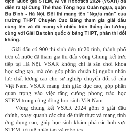
địch Quốc gia STEM, AI và Robotics 2024 (VSAR) đã
diễn ra tại Cung Thể thao Tổng hợp Quần ngựa, quận
Ba Đình - Hà Nội. Đội thi mang tên “Ngựa mán” của
trường THPT Chuyên Cao Bằng tham gia giải đấu
cùng tên và đã mang về nhiều trận thắng ấn tượng
cùng với Giải Ba toàn quốc ở bảng THPT, phần thi đối
kháng.
Giải đấu có 900 thí sinh đến từ 20 tỉnh, thành phố
trên cả nước đã tham gia thi đấu vòng Chung kết trực
tiếp tại Hà Nội.
VSAR không chỉ là sân chơi khoa
học sáng tạo, mà còn góp phần chuẩn bị nguồn nhân
lực chất lượng cao cho sự nghiệp chuyển đổi số của
Việt Nam. VSAR mang tính giáo dục cao, góp phần
quan trọng vào việc tăng cường phong trào học
STEM trong cộng đồng học sinh Việt Nam.
Vòng chung kết VSAR 2024 gồm 5 giải đấu
chính, xoay quanh các chủ đề thiết thực và mang tính
ứng dụng cao, giúp học sinh khám phá các lĩnh vực
STEM, trí tuệ nhân tạo và robotics.