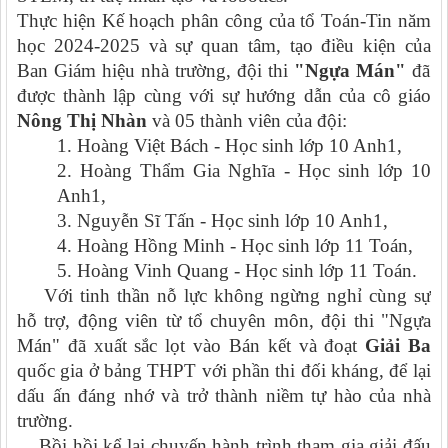
Thực hiện Kế hoạch phân công
của tổ Toán-Tin năm
học 2024-2025 và sự quan tâm, tạo điều kiện
của
Ban Giám hiệu nhà trường, đội thi
"Ngựa Mán"
đã
được thành
lập cùng
với sự hướng dẫn
c
ủa cô giáo
Nông Thị Nhàn
và 05
thành viên của đội
:
1.
Hoàng Việt Bách - Học sinh lớp 10 Anh1,
2. Hoàng Thẩm Gia Nghĩa - Học sinh lớp 10
Anh1,
3. Nguyễn Sĩ Tấn - Học sinh lớp 10 Anh1,
4. Hoàng Hồng Minh - Học sinh lớp 11 Toán,
5. Hoàng Vinh Quang - Học sinh lớp 11 Toán.
Với tinh thần nỗ lực không ngừng nghỉ cùng
sự
hỗ trợ, động viên từ tổ chuyên môn, đội thi "Ngựa
Mán" đã xuất sắc lọt vào Bán kết và đoạt
G
iải Ba
quốc gia ở
bảng THPT với phần thi đối kháng
, để lại
dấu ấn đáng
nhớ
và trở thành niềm tự hào của nhà
trường.
Bồi hồi kể lại
chuyến hành trình
tham gia giải đấu