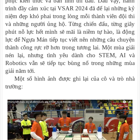
phục kiến thức và bản lĩnh thi đấu. Dẫu vậy, hành
trình đầy cảm xúc tại VSAR 2024 đã để lại những kỷ
niệm đẹp khó phai trong lòng mỗi thành viên đội thi
và những người ủng hộ. Từng chiến đấu, từng giây
phút nỗ lực hết mình sẽ mãi là niềm tự hào, là động
lực để Ngựa Mán tiếp tục viết nên những câu chuyện
thành công rực rỡ hơn trong tương lai. Một mùa giải
nén lại, nhưng tình yêu dành cho STEM, AI và
Robotics vẫn sẽ tiếp tục bùng nổ trong những mùa
giải năm tới.
Một số hình ảnh được ghi lại của cô và trò nhà
trường: