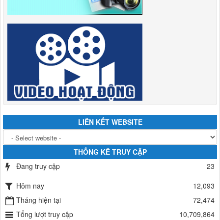
LIÊN KẾT WEBSITE
THỐNG KÊ TRUY CẬP
Đang truy cập
23
Hôm nay
12,093
Tháng hiện tại
72,474
Tổng lượt truy cập
10,709,864