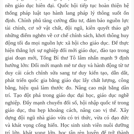
nền giáo dục hiên đại. Quốc hội tiếp tục hoàn thiện hệ
thống pháp luật tạo hành lang pháp lý thông suốt ổn
định. Chính phủ tăng cường đầu tư, đảm bảo nguồn lực
tài chính, cơ sở vật chất, đội ngũ, kiên quyết tháo gỡ
những điểm nghẽn về cơ chế chính sách, khơi thông huy
động tối đa mọi nguồn lực xã hội cho giáo dục. Để thực
hiện thắng lợi sự nghiệp đổi mới giáo dục, đào tạo trong
giai đoạn mới, Tổng Bí thư Tô lâm nhấn mạnh 9 định
hướng lớn: Đổi mới mạnh mẽ tư duy và hành động từ tư
duy cải cách chỉnh sửa sang tư duy kiến tạo, dẫn dắt,
phát triển quốc gia bằng giáo dục lấy chất lượng, công
bằng, hiệu quả làm thước đo. Nâng cao mặt bằng dân
trí. Tạo đột phá trong giáo dục đại học, giáo dục nghề
nghiệp. Đẩy mạnh chuyển đổi số, hội nhập quốc tế trong
giáo dục, thu hẹp khoảng cách, nâng cao vị thế. Xây
dựng đội ngũ nhà giáo vừa có tri thức, vừa có đạo đức
và khát vọng cống hiến. Học sinh sinh viên nuôi dưỡng
trí lớn, khát vọng lớn, học tập rèn luyện để trở thành