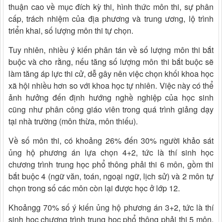
thuận cao về mục đích kỳ thi, hình thức môn thi, sự phân
cấp, trách nhiệm của địa phương và trung ương, lộ trình
triển khai, số lượng môn thi tự chọn.
Tuy nhiên, nhiều ý kiến phân tán về số lượng môn thi bắt
buộc và cho rằng, nếu tăng số lượng môn thi bắt buộc sẽ
làm tăng áp lực thi cử, dễ gây nên việc chọn khối khoa học
xã hội nhiều hơn so với khoa học tự nhiên. Việc này có thể
ảnh hưởng đến định hướng nghề nghiệp của học sinh
cũng như phân công giáo viên trong quá trình giảng dạy
tại nhà trường (môn thừa, môn thiếu).
Về số môn thi, có khoảng 26% đến 30% người khảo sát
ủng hộ phương án lựa chọn 4+2, tức là thí sinh học
chương trình trung học phổ thông phải thi 6 môn, gồm thi
bắt buộc 4 (ngữ văn, toán, ngoại ngữ, lịch sử) và 2 môn tự
chọn trong số các môn còn lại được học ở lớp 12.
Khoảngg 70% số ý kiến ủng hộ phương án 3+2, tức là thí
sinh học chương trình trung học phổ thông phải thi 5 môn,