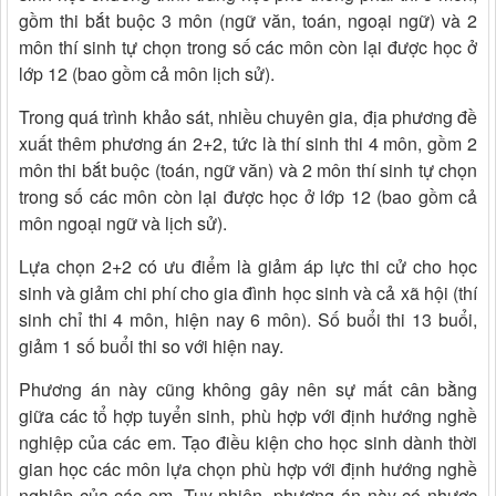
gồm thi bắt buộc 3 môn (ngữ văn, toán, ngoại ngữ) và 2
môn thí sinh tự chọn trong số các môn còn lại được học ở
lớp 12 (bao gồm cả môn lịch sử).
Trong quá trình khảo sát, nhiều chuyên gia, địa phương đề
xuất thêm phương án 2+2, tức là thí sinh thi 4 môn, gồm 2
môn thi bắt buộc (toán, ngữ văn) và 2 môn thí sinh tự chọn
trong số các môn còn lại được học ở lớp 12 (bao gồm cả
môn ngoại ngữ và lịch sử).
Lựa chọn 2+2 có ưu điểm là giảm áp lực thi cử cho học
sinh và giảm chi phí cho gia đình học sinh và cả xã hội (thí
sinh chỉ thi 4 môn, hiện nay 6 môn). Số buổi thi 13 buổi,
giảm 1 số buổi thi so với hiện nay.
Phương án này cũng không gây nên sự mất cân bằng
giữa các tổ hợp tuyển sinh, phù hợp với định hướng nghề
nghiệp của các em. Tạo điều kiện cho học sinh dành thời
gian học các môn lựa chọn phù hợp với định hướng nghề
nghiệp của các em. Tuy nhiên, phương án này có nhược