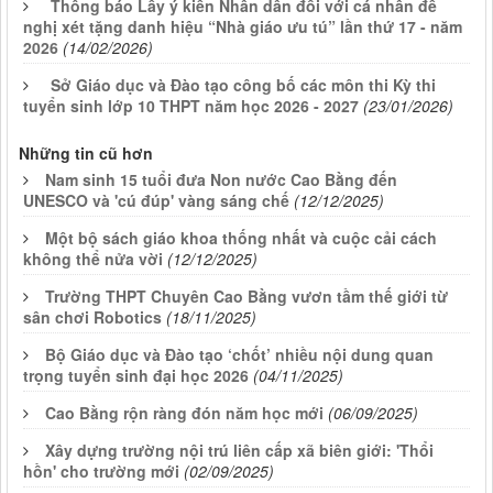
Thông báo Lấy ý kiến Nhân dân đối với cá nhân đề
nghị xét tặng danh hiệu “Nhà giáo ưu tú” lần thứ 17 - năm
2026
(14/02/2026)
Sở Giáo dục và Đào tạo công bố các môn thi Kỳ thi
tuyển sinh lớp 10 THPT năm học 2026 - 2027
(23/01/2026)
Những tin cũ hơn
Nam sinh 15 tuổi đưa Non nước Cao Bằng đến
UNESCO và 'cú đúp' vàng sáng chế
(12/12/2025)
Một bộ sách giáo khoa thống nhất và cuộc cải cách
không thể nửa vời
(12/12/2025)
Trường THPT Chuyên Cao Bằng vươn tầm thế giới từ
sân chơi Robotics
(18/11/2025)
Bộ Giáo dục và Đào tạo ‘chốt’ nhiều nội dung quan
trọng tuyển sinh đại học 2026
(04/11/2025)
Cao Bằng rộn ràng đón năm học mới
(06/09/2025)
Xây dựng trường nội trú liên cấp xã biên giới: 'Thổi
hồn' cho trường mới
(02/09/2025)