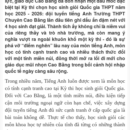
lực, giáo dục Cao Bằng đã đón nhận một dấu mốc đặc
biệt tại Kỳ thi chọn học sinh giỏi Quốc gia THPT năm
học 2025 - 2026: đội tuyển tiếng Anh Trường THPT
Chuyên Cao Bằng lần đầu tiên ghi dấu ấn đậm nét với
4 học sinh đạt giải. Thành tích ấy không chỉ là niềm vui
của riêng thầy và trò nhà trường, mà còn mang ý
nghĩa vượt ra ngoài khuôn khổ một kỳ thi - đó là sự
phá vỡ “điểm nghẽn” lâu nay của môn tiếng Anh, môn
học có tính cạnh tranh cao và nhiều thách thức đối
với một tỉnh miền núi, đồng thời mở ra lối đi mới cho
giáo dục mũi nhọn Cao Bằng trong bối cảnh hội nhập
quốc tế ngày càng sâu rộng.
Trong nhiều năm, Tiếng Anh luôn được xem là môn học
có tính cạnh tranh cao tại Kỳ thi học sinh giỏi Quốc gia.
Đối với Cao Bằng, là một tỉnh miền núi, điều kiện tiếp
cận môi trường ngoại ngữ còn hạn chế, việc xây dựng
đội tuyển tiếng Anh đủ sức cạnh tranh ở cấp quốc gia là
bài toán không dễ. Thực tế cho thấy, học sinh giỏi các
môn khoa học tự nhiên của tỉnh đã từng có những thành