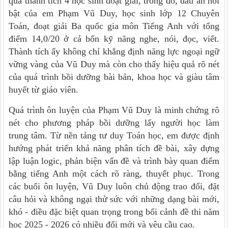
qua thành tích 4 học sinh đoạt giải, trong đó, dấu ấn nổi
bật của em Phạm Vũ Duy, học sinh lớp 12 Chuyên
Toán, đoạt giải Ba quốc gia môn Tiếng Anh với tổng
điểm 14,0/20 ở cả bốn kỹ năng nghe, nói, đọc, viết.
Thành tích ấy không chỉ khẳng định năng lực ngoại ngữ
vững vàng của Vũ Duy mà còn cho thấy hiệu quả rõ nét
của quá trình bồi dưỡng bài bản, khoa học và giàu tâm
huyết từ giáo viên.
Quá trình ôn luyện của Phạm Vũ Duy là minh chứng rõ
nét cho phương pháp bồi dưỡng lấy người học làm
trung tâm. Từ nền tảng tư duy Toán học, em được định
hướng phát triển khả năng phân tích đề bài, xây dựng
lập luận logic, phản biện vấn đề và trình bày quan điểm
bằng tiếng Anh một cách rõ ràng, thuyết phục. Trong
các buổi ôn luyện, Vũ Duy luôn chủ động trao đổi, đặt
câu hỏi và không ngại thử sức với những dạng bài mới,
khó - điều đặc biệt quan trọng trong bối cảnh đề thi năm
học 2025 - 2026 có nhiều đổi mới và yêu cầu cao.