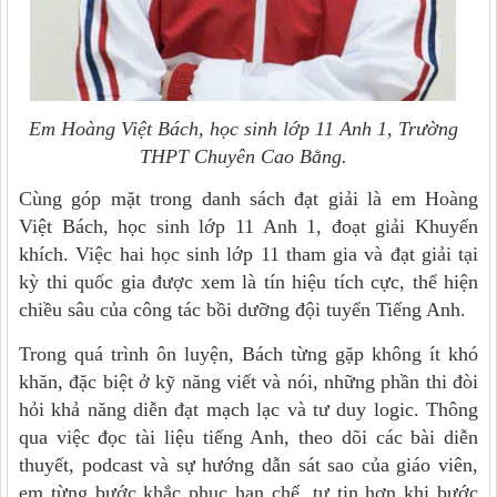
Em Hoàng Việt Bách, học sinh lớp 11 Anh 1, Trường
THPT Chuyên Cao Bằng.
Cùng góp mặt trong danh sách đạt giải là em Hoàng
Việt Bách, học sinh lớp 11 Anh 1, đoạt giải Khuyến
khích. Việc hai học sinh lớp 11 tham gia và đạt giải tại
kỳ thi quốc gia được xem là tín hiệu tích cực, thể hiện
chiều sâu của công tác bồi dưỡng đội tuyển Tiếng Anh.
Trong quá trình ôn luyện, Bách từng gặp không ít khó
khăn, đặc biệt ở kỹ năng viết và nói, những phần thi đòi
hỏi khả năng diễn đạt mạch lạc và tư duy logic. Thông
qua việc đọc tài liệu tiếng Anh, theo dõi các bài diễn
thuyết, podcast và sự hướng dẫn sát sao của giáo viên,
em từng bước khắc phục hạn chế, tự tin hơn khi bước