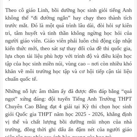
Theo cô giáo Linh, bồi dưỡng học sinh giỏi tiếng Anh
không thể “đi đường ngắn” hay chạy theo thành tích
trước mắt. Đó là một quá trình lâu dài, đòi hỏi sự kiên
trì, tâm huyết và tinh thần không ngừng học hỏi của
người giáo viên. Giáo viên phải luôn chủ động cập nhật
kiến thức mới, theo sát sự thay đổi của đề thi quốc gia,
lựa chọn tài liệu phù hợp với trình độ và điều kiện học
tập của học sinh miền núi, vùng cao – nơi còn nhiều khó
khăn về môi trường học tập và cơ hội tiếp cận tài liệu
chuẩn quốc tế.
Những nỗ lực âm thầm ấy đã được đền đáp bằng “quả
ngọt” xứng đáng: đội tuyển Tiếng Anh Trường THPT
Chuyên Cao Bằng đạt 4 giải tại Kỳ thi chọn học sinh
giỏi Quốc gia THPT năm học 2025 - 2026, khẳng định
vị thế và chất lượng bồi dưỡng mũi nhọn của nhà
trường, đồng thời ghi dấu ấn đậm nét của người giáo
viên tận tụy phía sau ánh hào quang của học trò.