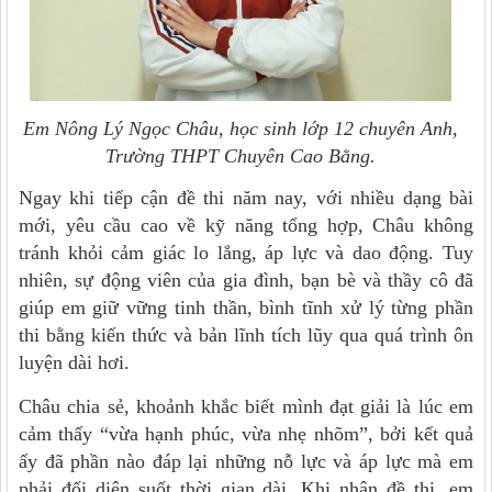
Em Nông Lý Ngọc Châu, học sinh lớp 12 chuyên Anh,
Trường THPT Chuyên Cao Bằng.
Ngay khi tiếp cận đề thi năm nay, với nhiều dạng bài
mới, yêu cầu cao về kỹ năng tổng hợp, Châu không
tránh khỏi cảm giác lo lắng, áp lực và dao động. Tuy
nhiên, sự động viên của gia đình, bạn bè và thầy cô đã
giúp em giữ vững tinh thần, bình tĩnh xử lý từng phần
thi bằng kiến thức và bản lĩnh tích lũy qua quá trình ôn
luyện dài hơi.
Châu chia sẻ, khoảnh khắc biết mình đạt giải là lúc em
cảm thấy “vừa hạnh phúc, vừa nhẹ nhõm”, bởi kết quả
ấy đã phần nào đáp lại những nỗ lực và áp lực mà em
phải đối diện suốt thời gian dài. Khi nhận đề thi, em