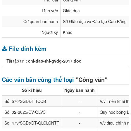
Lĩnh vực
Giáo dục
Cơ quan ban hành
Sở Giáo dục và Đào tạo Cao Bằng
Người ký
Khác
File đính kèm
Tải tập tin :
chi-dao-thi-gvdg-2017.doc
Các văn bản cùng thể loại
"Công văn"
Số kí hiệu
Ngày ban hành
Số: 570/SGDĐT-TCCB
-
V/v Triển khai 
Số: 02-2025/CV-QLVC
-
Quỹ học bổng Lươ
Số: 479/SGD&ĐT-QLCLCNTT
-
V/v điều chỉnh 