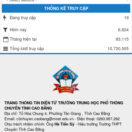
THỐNG KÊ TRUY CẬP
Đang truy cập
19
Hôm nay
6,824
Tháng hiện tại
83,115
Tổng lượt truy cập
10,720,505
TRANG THÔNG TIN ĐIỆN TỬ TRƯỜNG TRUNG HỌC PHỔ THÔNG
CHUYÊN TỈNH CAO BẰNG
Địa chỉ: Tổ Hòa Chung 4, Phường Tân Giang , Tỉnh Cao Bằng
Email: c3chuyen.caobang@moet.edu.vn - Điện thoại: 0263.957.292
Chịu trách nhiệm chính: Ông
Hà Tiến Sỹ
- Hiệu trưởng Trường THPT
Chuyên Tỉnh Cao Bằng